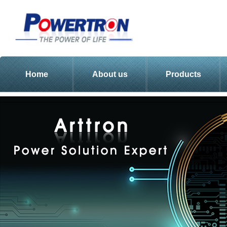
Home
About us
Products